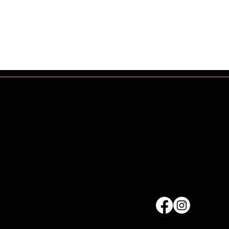
Ressou
Navigatio
ces
Accueil
n
Spectacles
Blogue
Calendrier
Festival de cirq
À propos
F.A.Q
Contact