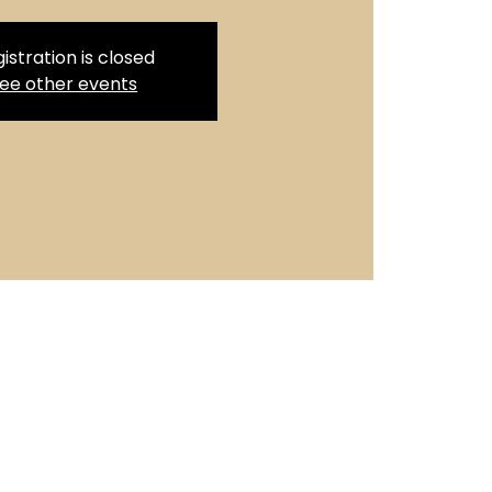
istration is closed
ee other events