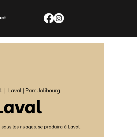
act
4
  |  
Laval | Parc Jolibourg
Laval
sous les nuages, se produira à Laval.