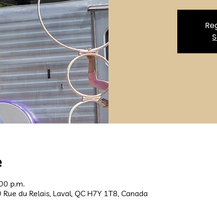
Reg
S
e
:00 p.m.
0 Rue du Relais, Laval, QC H7Y 1T8, Canada