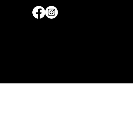
© 2009-2026, Vague de Cirque, tous droits réservés
Solution web :
Créative Arts
Centre des politiques
|
Termes et conditions