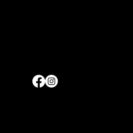
Ressources
Blogue
Festival de cirque
F.A.Q
© 2009-2026, Vague de Cirque, tous droits réservés